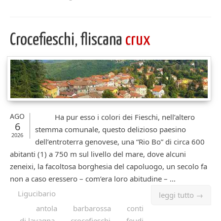
Crocefieschi, fliscana
crux
AGO
Ha pur esso i colori dei Fieschi, nell’altero
6
stemma comunale, questo delizioso paesino
2026
dell’entroterra genovese, una “Rio Bo” di circa 600
abitanti (1) a 750 m sul livello del mare, dove alcuni
zeneixi, la facoltosa borghesia del capoluogo, un secolo fa
non a caso eressero – com’era loro abitudine – ...
Ligucibario
leggi tutto →
antola
barbarossa
conti
di lavagna
crocefieschi
feudi