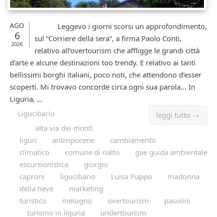
AGO
Leggevo i giorni scorsi un approfondimento,
6
sul “Corriere della sera”, a firma Paolo Conti,
2026
relativo all’overtourism che affligge le grandi città
d’arte e alcune destinazioni too trendy. E relativo ai tanti
bellissimi borghi italiani, poco noti, che attendono d’esser
scoperti. Mi trovavo concorde circa ogni sua parola… In
Liguria, ...
Ligucibario
leggi tutto →
alta via dei monti
liguri
antropocene
cambiamento
climatico
comune di rialto
gae guida ambientale
escursionistica
giorgio
caproni
ligucibario
Luisa Puppo
madonna
della neve
marketing
turistico
melogno
overtourism
pasolini
turismo in liguria
undertourism