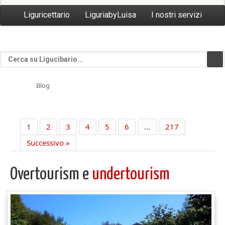
Liguricettario
LiguriabyLuisa
I nostri servizi
Blog
1
2
3
4
5
6
…
217
Successivo »
Overtourism e
undertourism