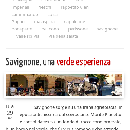
imperiali
fieschi
l'appetito vien
camminando
Luisa
Puppo
malaspina
napoleone
bonaparte
palixono
parissone
savignone
valle scrivia
via della salata
Savignone, una
verde esperienza
LUG
Savignone sorge su una frana sgretolatasi in
29
epoca antichissima dal sovrastante Monte Pianetto
2026
e consolidatasi su un fondo di rocce conglomerate;
è un borgo nel verde, che fu vicus romano e che attende i