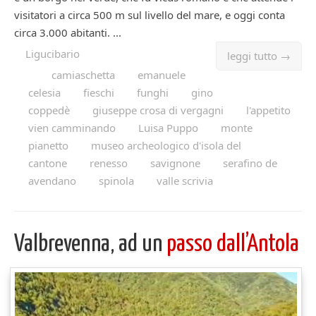
visitatori a circa 500 m sul livello del mare, e oggi conta
circa 3.000 abitanti. ...
Ligucibario
leggi tutto →
camiaschetta
emanuele
celesia
fieschi
funghi
gino
coppedè
giuseppe crosa di vergagni
l'appetito
vien camminando
Luisa Puppo
monte
pianetto
museo archeologico d'isola del
cantone
renesso
savignone
serafino de
avendano
spinola
valle scrivia
Valbrevenna, ad un
passo dall’Antola