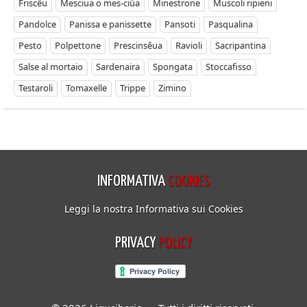
Friscêu
Mesciua o mes-ciùa
Minestrone
Muscoli ripieni
Pandolce
Panissa e panissette
Pansoti
Pasqualina
Pesto
Polpettone
Prescinsêua
Ravioli
Sacripantina
Salse al mortaio
Sardenaira
Spongata
Stoccafisso
Testaroli
Tomaxelle
Trippe
Zimino
INFORMATIVA
COOKIES
Leggi la nostra Informativa sui Cookies
PRIVACY
POLICY