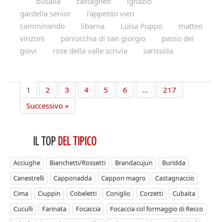
busalla
castagneti
ignazio
gardella senior
l'appetito vien
camminando
libarna
Luisa Puppo
matteo
vinzoni
parrocchia di san giorgio
passo dei
giovi
rose della valle scrivia
sarissola
1
2
3
4
5
6
…
217
Successivo »
IL TOP
DEL TIPICO
Acciughe
Bianchetti/Rossetti
Brandacujun
Buridda
Canestrelli
Capponadda
Cappon magro
Castagnaccio
Cima
Ciuppin
Cobeletti
Coniglio
Corzetti
Cubaita
Cuculli
Farinata
Focaccia
Focaccia col formaggio di Recco