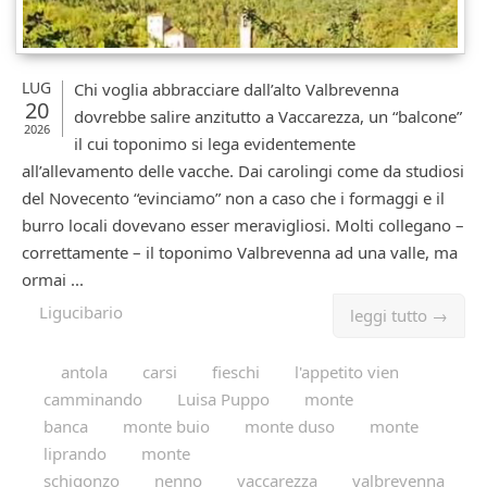
LUG
Chi voglia abbracciare dall’alto Valbrevenna
20
dovrebbe salire anzitutto a Vaccarezza, un “balcone”
2026
il cui toponimo si lega evidentemente
all’allevamento delle vacche. Dai carolingi come da studiosi
del Novecento “evinciamo” non a caso che i formaggi e il
burro locali dovevano esser meravigliosi. Molti collegano –
correttamente – il toponimo Valbrevenna ad una valle, ma
ormai ...
Ligucibario
leggi tutto →
antola
carsi
fieschi
l'appetito vien
camminando
Luisa Puppo
monte
banca
monte buio
monte duso
monte
liprando
monte
schigonzo
nenno
vaccarezza
valbrevenna